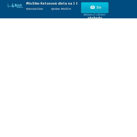
MixSlim Ketonová dieta na 1 týden (35 porcí)
Do
Ketonová dieta
výrobce: MixSlim
Reklamní sdělení
obchodu